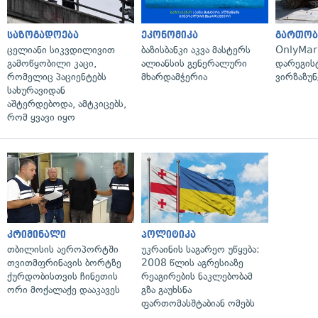
საზოგადოება
ეკონომიკა
გართობ
ცელიანი სიკვდილივით
ბაზისბანკი აკვა მასტერს
OnlyMa
გამოწყობილი კაცი,
ალიანსის გენერალური
დარეგის
რომელიც პაციენტებს
მხარდამჭერია
ვირზაზუნ
სახურავიდან
აშტერდებოდა, ამტკიცებს,
რომ ყვავი იყო
კრიმინალი
პოლიტიკა
თბილისის აეროპორტში
უკრაინის საგარეო უწყება:
თვითმფრინავის ბორტზე
2008 წლის აგრესიაზე
ქურდობისთვის ჩინეთის
რეაგირების ნაკლებობამ
ორი მოქალაქე დააკავეს
გზა გაუხსნა
ფართომასშტაბიან ომებს