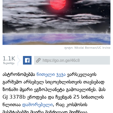
ფოტო: Nikolai Berman/UC Irvine
1.1K
წაკითხვა
ასტრონომებმა
წითელი ჯუჯა
ვარსკვლავის
გარშემო არსებულ სიცოცხლისთვის თავსებად
ზონაში მყარი ეგზოპლანეტა გამოავლინეს. მას
GJ 3378b ეწოდება და ჩვენგან 25 სინათლის
წლითაა
დაშორებული
, რაც კოსმოსის
მასშტაბებში მცირე მანძილად მიიჩნევა.