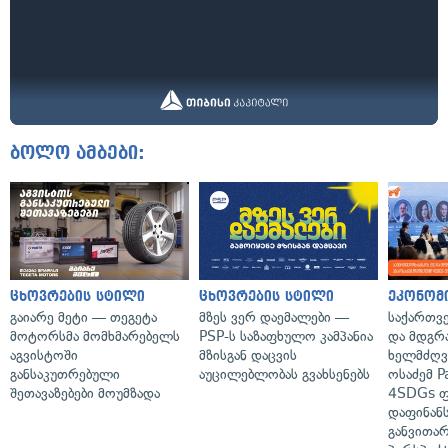
ბოლო ამბები:
ცხოვრების სტილი
ცხოვრების სტილი
ეკონომ
გაიარე მეტი — თეგეტა
მზეს ვერ დაემალები —
საქართვ
მოტორსმა მომხმარებელს
PSP-ს საზაფხულო კამპანია
და მდგრ
აგვისტოში
მზისგან დაცვის
ხელმძღვა
განსაკუთრებული
აუცილებლობას გვახსენებს
ოსაძემ P
შეთავაზებები მოუმზადა
4SDGs ფ
დაფინანს
განვითარ