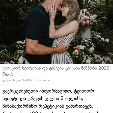
ტეილორ სვიფტისა და ტრევის კელსის ნიშნობა 2025
წელს.
ფოტო: Taylor Swift & Travis Kelce
გავრცელებული ინფორმაციით, ტეილორ
სვიფტი და ტრევის კელსი 2 ივლისს,
წინასაქორწინო რეპეტიციას გამართავენ,