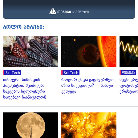
ბოლო ამბები:
Sci-Tech
Sci-Tech
ფიზიკა
იისფერი სიმინდის
როგორ უნდა გადავურჩეთ
მეცნიერ
პიგმენტით შეიძლება
მზის სიკვდილს? — ახალი
ფოტონუ
საკვების ხელოვნური
კვლევა
კრისტალ
საღებავი ჩაანაცვლონ