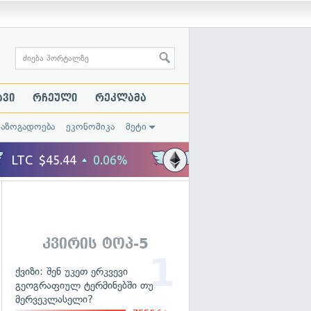
ავი
რჩეული
რეკლამა
საზოგადოება
ეკონომიკა
მეტი
კვირის ტოპ-5
ქვიზი: შენ უკეთ ერკვევი
გეოგრაფიულ ტერმინებში თუ
მერვეკლასელი?