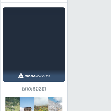
გირჩევთ
გადახედვა