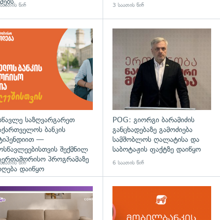
მებს
საათის წინ
3 საათის წინ
დახედვა
სწავლე საზღვარგარეთ
POG: გიორგი ბარამიძის
აქართველოს ბანკის
განცხადებაზე გამოძიება
ტიპენდიით —
სამშობლოს ღალატისა და
ოსწავლეებისთვის შექმნილ
საბოტაჟის ფაქტზე დაიწყო
აერთაშორისო პროგრამაზე
საათის წინ
6 საათის წინ
იღება დაიწყო
დახედვა