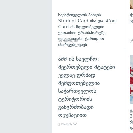
საქართველოს ბანკის
ქ
Student Card-ისა და sCool
ა
Card-ის მფლობელები
ქუთაისში ტრანსპორტზე
შეღავათიანი ტარიფით
15 წუთის წინ
ერ
ისარგებლებენ
აშშ-ის საელჩო:
შეერთებული შტატები
კვლავ ღრმად
შეშფოთებულია
საქართველოს
ტერიტორიის
განგრძობადი
უ
ოკუპაციით
2
რ
2 საათის წინ
გ