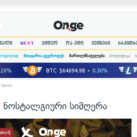
×
ნალი
NE
T
ვიდეო
ოპ-ედი
ქვიზები
საკითხ
ყოფილად
მთავარია გჯეროდეს
მართლმსაჯულება
პოლიტიკა
ს სტილი
ე ნოსტალგიური სიმღერა