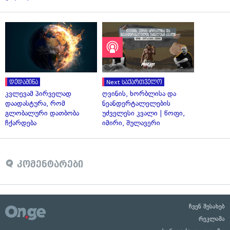
დედამიწა
Next საქართველო
კვლევამ პირველად
ღვინის, ხორბლისა და
დაადასტურა, რომ
ნეანდერტალელების
გლობალური დათბობა
უძველესი კვალი | წოფი,
ჩქარდება
იმირი, შულავერი
კომენტარები
ჩვენ შესახებ
რეკლამა