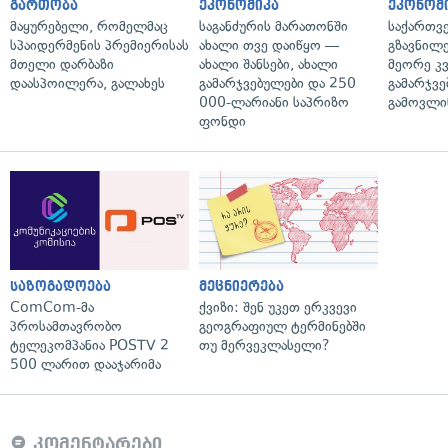
გართობა
ეკონომიკა
ეკონომ
მაყურებელი, რომელმაც
საგანძურის მარათონში
საქართვ
სპაიდერმენის პრემიერისას
ახალი თვე დაიწყო —
გზავნილე
მთელი დარბაზი
ახალი შანსები, ახალი
მეორე კ
დაასპოილერა, გალახეს
გამარჯვებულები და 250
გამარჯვე
000-ლარიანი საპრიზო
გამოვლი
ფონდი
საზოგადოება
მეცნიერება
ComCom-მა
ქვიზი: შენ უკეთ ერკვევი
პროსამთავრობო
გეოგრაფიულ ტერმინებში
ტელეკომპანია POSTV 2
თუ მერვეკლასელი?
500 ლარით დააჯარიმა
კომენტარები