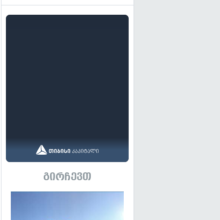
გირჩევთ
გადახედვა