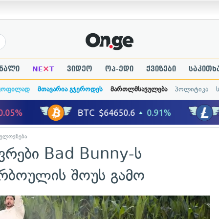
×
ნალი
NE
T
ვიდეო
ოპ-ედი
ქვიზები
საკითხ
ყოფილად
მთავარია გჯეროდეს
მართლმსაჯულება
პოლიტიკა
ელოვნება
ივრები Bad Bunny-ს
ერბოულის შოუს გამო