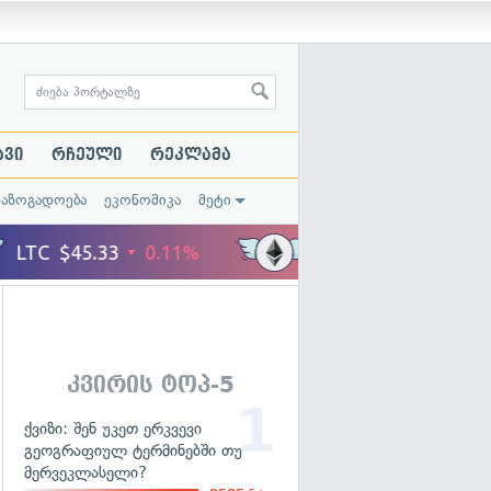
ავი
რჩეული
რეკლამა
საზოგადოება
ეკონომიკა
მეტი
კვირის ტოპ-5
ქვიზი: შენ უკეთ ერკვევი
გეოგრაფიულ ტერმინებში თუ
მერვეკლასელი?