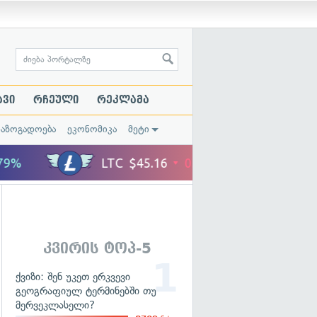
ავი
რჩეული
რეკლამა
საზოგადოება
ეკონომიკა
მეტი
კვირის ტოპ-5
ქვიზი: შენ უკეთ ერკვევი
გეოგრაფიულ ტერმინებში თუ
მერვეკლასელი?