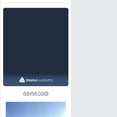
გირჩევთ
გადახედვა