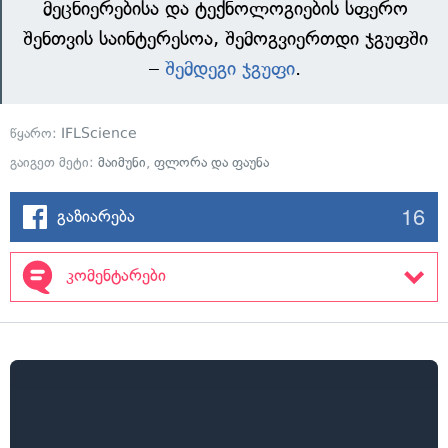
მეცნიერებისა და ტექნოლოგიების სფერო
შენთვის საინტერესოა, შემოგვიერთდი ჯგუფში
–
შემდეგი ჯგუფი
.
წყარო:
IFLScience
გაიგეთ მეტი:
მაიმუნი
,
ფლორა და ფაუნა
16
გაზიარება
კომენტარები