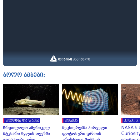
ბოლო ამბები:
ფლორა და ფაუნა
ფიზიკა
კოსმოსი
ჩრდილოეთ ამერიკულ
მეცნიერებმა პირველი
NASA-ს 
მტკნარი წყლის თევზში
ფოტონური დროის
Curiosit
გადამდები კიბო
კრისტალი შექმნეს
იდუმალი