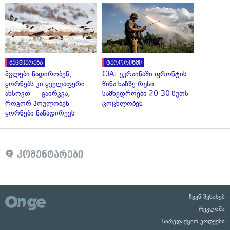
მეცნიერება
ტერორიზმი
მგლები ნადირობენ,
CIA: უკრაინაში ფრონტის
ყორნებს კი ყველაფერი
წინა ხაზზე რუსი
ახსოვთ — გაირკვა,
სამხედროები 20-30 წუთს
როგორ პოულობენ
ცოცხლობენ
ყორნები ნანადირევს
კომენტარები
ჩვენ შესახებ
რეკლამა
სარედაქციო კოდექსი