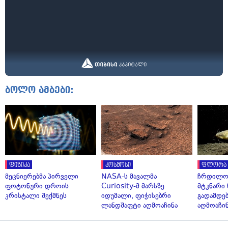
ბოლო ამბები:
ფიზიკა
კოსმოსი
ფლორა 
მეცნიერებმა პირველი
NASA-ს მავალმა
ჩრდილო
ფოტონური დროის
Curiosity-მ მარსზე
მტკნარი 
კრისტალი შექმნეს
იდუმალი, ფიჭისებრი
გადამდებ
ლანდშაფტი აღმოაჩინა
აღმოაჩი