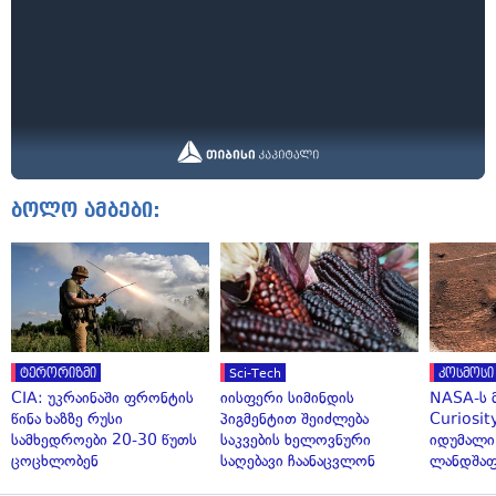
ბოლო ამბები:
ტერორიზმი
Sci-Tech
კოსმოსი
CIA: უკრაინაში ფრონტის
იისფერი სიმინდის
NASA-ს 
წინა ხაზზე რუსი
პიგმენტით შეიძლება
Curiosit
სამხედროები 20-30 წუთს
საკვების ხელოვნური
იდუმალი
ცოცხლობენ
საღებავი ჩაანაცვლონ
ლანდშაფ