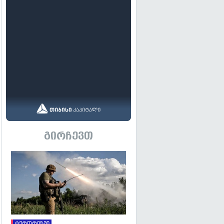
გირჩევთ
გადახედვა