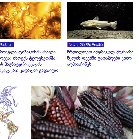
გადახედვა
გადახედვა
ოსმოსი
ფლორა და ფაუნა
რთველი ფიზიკოსის ახალი
ჩრდილოეთ ამერიკულ მტკნარი
ლევა: ინოუეს ტელესკოპმა
წყლის თევზში გადამდები კიბო
ის მაგნიტური ველის
აღმოაჩინეს
იკალური კადრები გადაიღო
გადახედვა