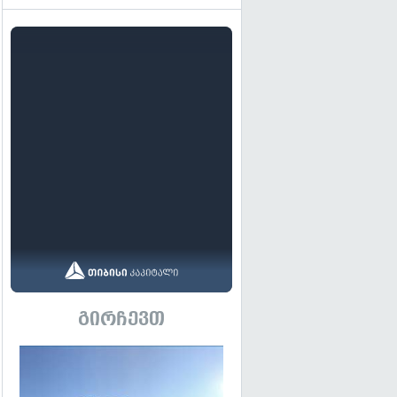
გირჩევთ
გადახედვა