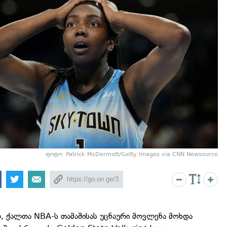
ფოტო: Patrick McDermott/Getty Images via CNN Newsource
დ, ქალთა NBA-ს თამაშისას უცნაური მოვლენა მოხდა