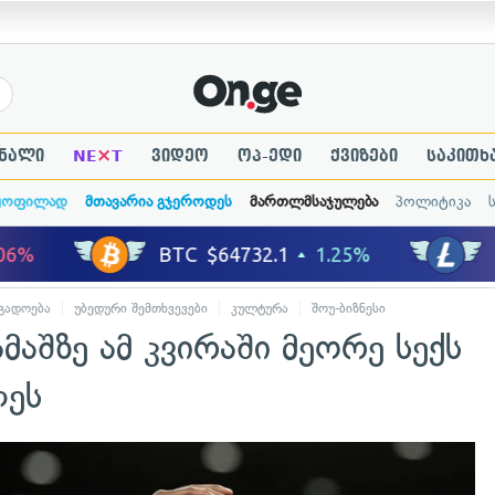
×
ნალი
NE
T
ვიდეო
ოპ-ედი
ქვიზები
საკითხ
ყოფილად
მთავარია გჯეროდეს
მართლმსაჯულება
პოლიტიკა
გადოება
უბედური შემთხვევები
კულტურა
შოუ-ბიზნესი
ცნობილი ადა
აშზე ამ კვირაში მეორე სექს
ლეს