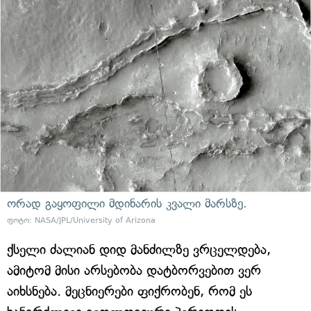
ორად გაყოფილი მდინარის კვალი მარსზე.
ფოტო: NASA/JPL/University of Arizona
ქსელი ძალიან დიდ მანძილზე ვრცელდება,
ამიტომ მისი არსებობა დატბორვებით ვერ
აიხსნება. მეცნიერები ფიქრობენ, რომ ეს