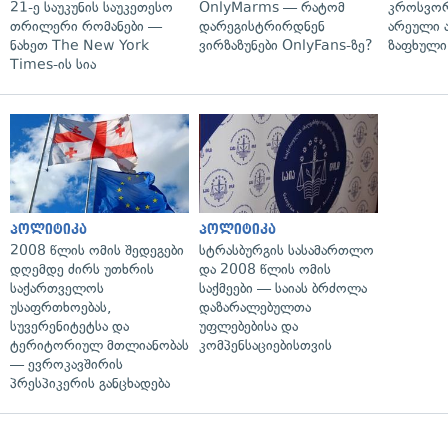
21-ე საუკუნის საუკეთესო
OnlyMarms — რატომ
კროსვორდ
თრილერი რომანები —
დარეგისტრირდნენ
არეული ა
ნახეთ The New York
ვირზაზუნები OnlyFans-ზე?
ზაფხული
Times-ის სია
პოლიტიკა
პოლიტიკა
2008 წლის ომის შედეგები
სტრასბურგის სასამართლო
დღემდე ძირს უთხრის
და 2008 წლის ომის
საქართველოს
საქმეები — საიას ბრძოლა
უსაფრთხოებას,
დაზარალებულთა
სუვერენიტეტსა და
უფლებებისა და
ტერიტორიულ მთლიანობას
კომპენსაციებისთვის
— ევროკავშირის
პრესპიკერის განცხადება