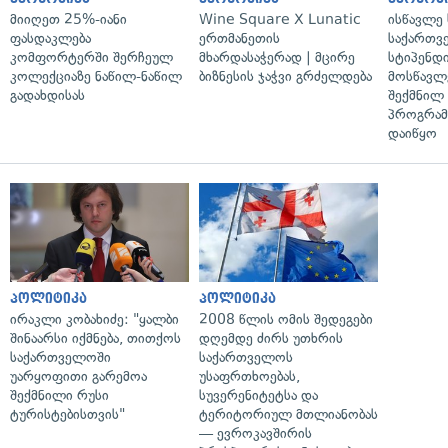
მიიღეთ 25%-იანი
Wine Square X Lunatic
ისწავლე
ფასდაკლება
ერთმანეთის
საქართვ
კომფორტერში შერჩეულ
მხარდასაჭერად | მცირე
სტიპენდ
კოლექციაზე ნაწილ-ნაწილ
ბიზნესის ჯაჭვი გრძელდება
მოსწავლ
გადახდისას
შექმნილ
პროგრამ
დაიწყო
პოლიტიკა
პოლიტიკა
ირაკლი კობახიძე: "ყალბი
2008 წლის ომის შედეგები
შინაარსი იქმნება, თითქოს
დღემდე ძირს უთხრის
საქართველოში
საქართველოს
უარყოფითი გარემოა
უსაფრთხოებას,
შექმნილი რუსი
სუვერენიტეტსა და
ტურისტებისთვის"
ტერიტორიულ მთლიანობას
— ევროკავშირის