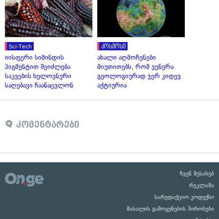
Sci-Tech
კოსმოსი
იისფერი სიმინდის
ახალი აღმოჩენები
პიგმენტით შეიძლება
მიუთითებს, რომ ვენერა
საკვების ხელოვნური
გეოლოგიურად ჯერ კიდევ
საღებავი ჩაანაცვლონ
აქტიურია
კომენტარები
ჩვენ შესახებ
რეკლამა
სარედაქციო კოდექსი
მასალის გამოყენების პირობები