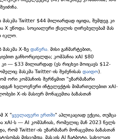
შეიძინა.
 მასკმა Twitter $44 მილიარდად იყიდა, შემდეგ კი
და X უწოდა. სოციალური ქსელის ღირებულებამ მას
თ იკლო.
ბ მასკმა X-ზე
დაწერა
. მისი განმარტებით,
იებით განხორციელდა; კომპანია xAI $80
 კი — $33 მილიარდად (ეს რიცხვი მოიცავს $12-
მელიც მასკმა Twitter-ის შეძენისას
დაიდო
).
რომ ორი კომპანიის შერწყმით "უზარმაზარი
რადგან ხელოვნური ინტელექტის მიმართულებით xAI-
ობები X-ის მასიურ მონაცემთა ბაზასთან
მ X "
ყველაფერი ერთში
" აპლიკაციად ექცია, თუმცა
ა xAI-ს — AI კომპანიას, რომელიც მან 2023 წელს
და, რომ Twitter-ის უზარმაზარ მონაცემთა ბაზასთან
ატესობას მისცემდა. მასკის AI ჩატბოტი, სახელად