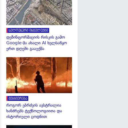
ხელოვნური ინტელექტი
დეზინფორმაციის რისკის გამო
Google-მა ახალი AI ხელსაწყო
ერთ დღეში გააუქმა
გადახედვა
მეცნიერება
როგორ ებრძვის ავსტრალია
ხანძრებს ტექნოლოგიითა და
ისტორიული ცოდნით