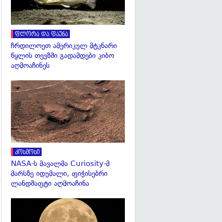
ფლორა და ფაუნა
ჩრდილოეთ ამერიკულ მტკნარი
წყლის თევზში გადამდები კიბო
აღმოაჩინეს
გადახედვა
კოსმოსი
NASA-ს მავალმა Curiosity-მ
მარსზე იდუმალი, ფიჭისებრი
ლანდშაფტი აღმოაჩინა
გადახედვა