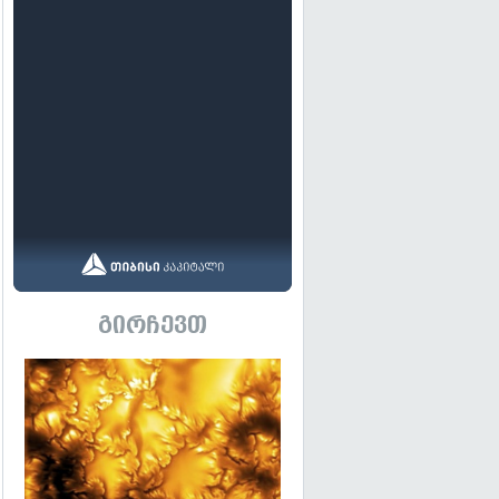
გირჩევთ
გადახედვა