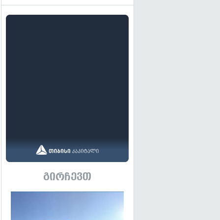
გირჩევთ
გადახედვა