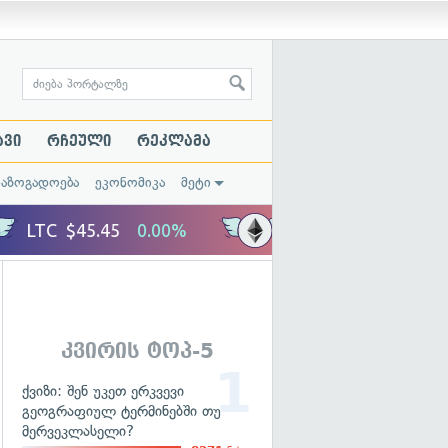
ავი
რჩეული
რეკლამა
საზოგადოება
ეკონომიკა
მეტი
კვირის ტოპ-5
ქვიზი: შენ უკეთ ერკვევი
გეოგრაფიულ ტერმინებში თუ
მერვეკლასელი?