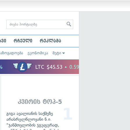
ავი
რჩეული
რეკლამა
საზოგადოება
ეკონომიკა
მეტი
კვირის ტოპ-5
გიგა ავალიანის საქმეზე
არასრულწლოვანი ნ.ი.
"ჯანმთელობის ჯგუფურად,