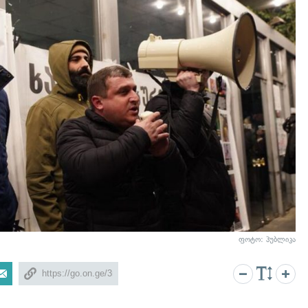
ფოტო: პუბლიკა