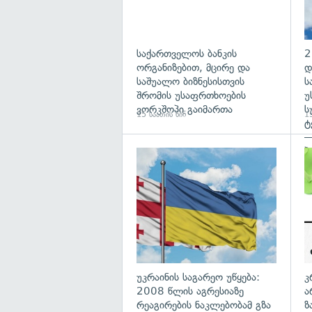
საქართველოს ბანკის
2
ორგანიზებით, მცირე და
დ
საშუალო ბიზნესისთვის
ს
შრომის უსაფრთხოების
უ
ვორკშოპი გაიმართა
ს
15 საათის წინ
15
ტ
—
პ
გა
უკრაინის საგარეო უწყება:
კ
2008 წლის აგრესიაზე
ა
რეაგირების ნაკლებობამ გზა
ზ