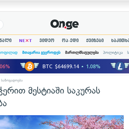
×
ნალი
NE
T
ვიდეო
ოპ-ედი
ქვიზები
საკითხ
ყოფილად
მთავარია გჯეროდეს
მართლმსაჯულება
პოლიტიკა
საზოგადოება
ჭერით მესტიაში საკურას
ბა