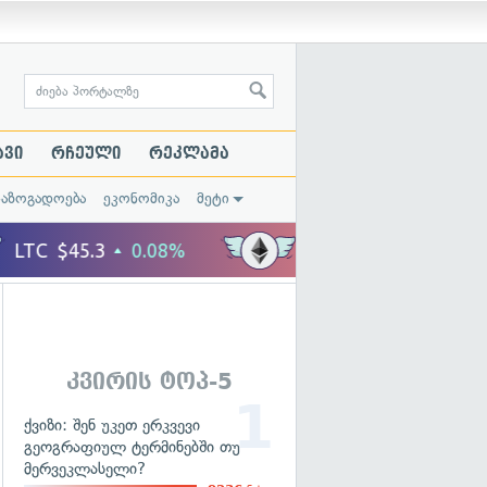
ავი
რჩეული
რეკლამა
საზოგადოება
ეკონომიკა
მეტი
კვირის ტოპ-5
ქვიზი: შენ უკეთ ერკვევი
გეოგრაფიულ ტერმინებში თუ
მერვეკლასელი?