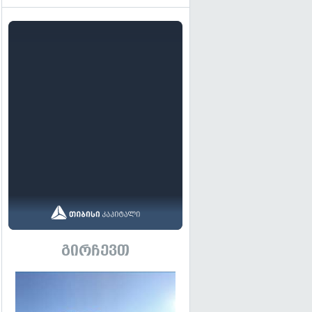
გირჩევთ
გადახედვა