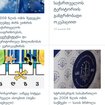
საქართველოს
ტერიტორიის
განგრძობადი
008 წლის ომის შედეგები
ოკუპაციით
ღემდე ძირს უთხრის
აქართველოს
15 საათის წინ
საფრთხოებას,
უვერენიტეტსა და
 საათის წინ
ერიტორიულ მთლიანობას
 ევროკავშირის
რესპიკერის განცხადება
დახედვა
გადახედვა
როსვორდი: ააწყვე სიტყვა
სტრასბურგის სასამართლო
რეული ასოებით (თემა:
და 2008 წლის ომის
აფხული)
საქმეები — საიას ბრძოლა