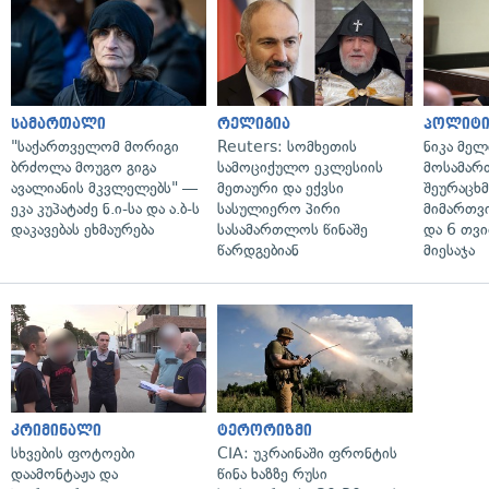
სამართალი
რელიგია
პოლიტი
"საქართველომ მორიგი
Reuters: სომხეთის
ნიკა მელ
ბრძოლა მოუგო გიგა
სამოციქულო ეკლესიის
მოსამარ
ავალიანის მკვლელებს" —
მეთაური და ექვსი
შეურაცხ
ეკა კუპატაძე ნ.ი-სა და ა.ბ-ს
სასულიერო პირი
მიმართვ
დაკავებას ეხმაურება
სასამართლოს წინაშე
და 6 თვ
წარდგებიან
მიესაჯა
კრიმინალი
ტერორიზმი
სხვების ფოტოები
CIA: უკრაინაში ფრონტის
დაამონტაჟა და
წინა ხაზზე რუსი