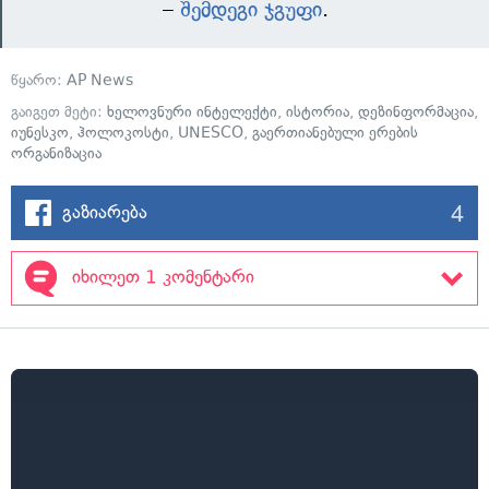
–
შემდეგი ჯგუფი
.
წყარო:
AP News
გაიგეთ მეტი:
ხელოვნური ინტელექტი
,
ისტორია
,
დეზინფორმაცია
,
იუნესკო
,
ჰოლოკოსტი
,
UNESCO
,
გაერთიანებული ერების
ორგანიზაცია
4
გაზიარება
იხილეთ 1 კომენტარი