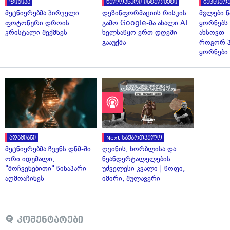
ფიზიკა
ხელოვნური ინტელექტი
მეცნიერე
მეცნიერებმა პირველი
დეზინფორმაციის რისკის
მგლები 
ფოტონური დროის
გამო Google-მა ახალი AI
ყორნებს
კრისტალი შექმნეს
ხელსაწყო ერთ დღეში
ახსოვთ —
გააუქმა
როგორ 
ყორნები
ადამიანი
Next საქართველო
მეცნიერებმა ჩვენს დნმ-ში
ღვინის, ხორბლისა და
ორი იდუმალი,
ნეანდერტალელების
"მოჩვენებითი" წინაპარი
უძველესი კვალი | წოფი,
აღმოაჩინეს
იმირი, შულავერი
კომენტარები