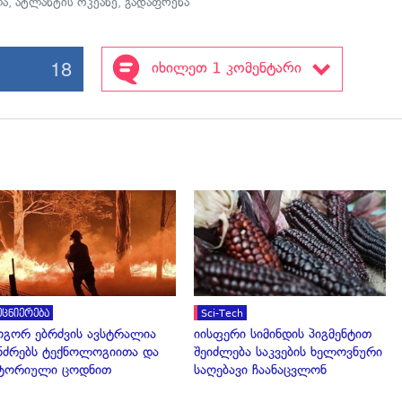
ლა
,
ატლანტის ოკეანე
,
გადაფრენა
18
იხილეთ 1 კომენტარი
გადახედვა
გადახედვა
ეცნიერება
Sci-Tech
გორ ებრძვის ავსტრალია
იისფერი სიმინდის პიგმენტით
ნძრებს ტექნოლოგიითა და
შეიძლება საკვების ხელოვნური
ტორიული ცოდნით
საღებავი ჩაანაცვლონ