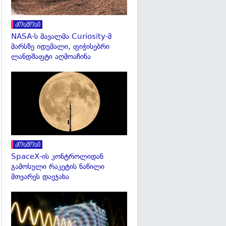
კოსმოსი
NASA-ს მავალმა Curiosity-მ
მარსზე იდუმალი, ფიჭისებრი
ლანდშაფტი აღმოაჩინა
გადახედვა
კოსმოსი
SpaceX-ის კონტროლიდან
გამოსული რაკეტის ნაწილი
მთვარეს დაეჯახა
გადახედვა