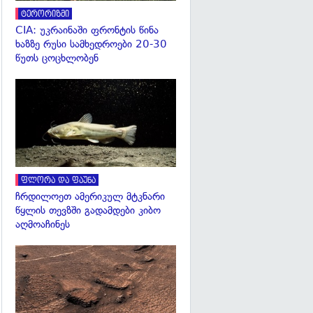
ტერორიზმი
CIA: უკრაინაში ფრონტის წინა
ხაზზე რუსი სამხედროები 20-30
წუთს ცოცხლობენ
გადახედვა
ფლორა და ფაუნა
ჩრდილოეთ ამერიკულ მტკნარი
წყლის თევზში გადამდები კიბო
აღმოაჩინეს
გადახედვა