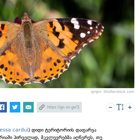
ფოტო: Shutterstock.com
essa cardui
) დიდი ტერიტორიის დაფარვა
რიაში პირველად, მკვლევრებმა აღწერეს, თუ