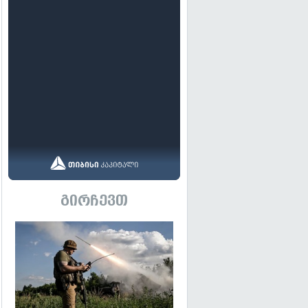
გირჩევთ
გადახედვა