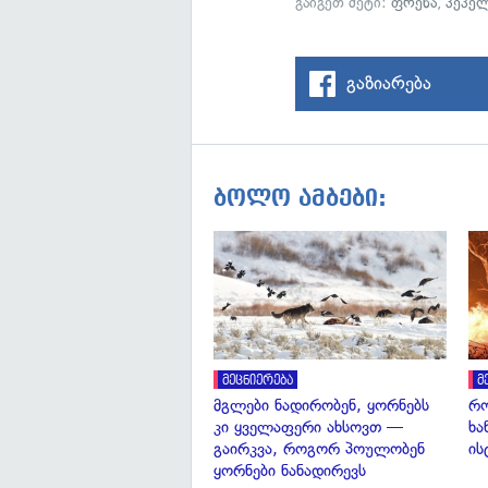
გაიგეთ მეტი:
ფრენა
,
პეპე
გაზიარება
ბოლო ამბები:
მეცნიერება
მ
მგლები ნადირობენ, ყორნებს
რო
კი ყველაფერი ახსოვთ —
ხა
გაირკვა, როგორ პოულობენ
ის
ყორნები ნანადირევს