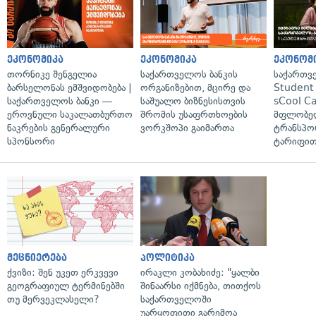
ეკონომიკა
ეკონომიკა
ეკონომ
თორნიკე შენგელია
საქართველოს ბანკის
საქართვ
ბარსელონას ემშვიდობება |
ორგანიზებით, მცირე და
Student 
საქართველოს ბანკი —
საშუალო ბიზნესისთვის
sCool Ca
ეროვნული საკალათბურთო
შრომის უსაფრთხოების
მფლობელ
ნაკრების გენერალური
ვორკშოპი გაიმართა
ტრანსპო
სპონსორი
ტარიფით
მეცნიერება
პოლიტიკა
ქვიზი: შენ უკეთ ერკვევი
ირაკლი კობახიძე: "ყალბი
გეოგრაფიულ ტერმინებში
შინაარსი იქმნება, თითქოს
თუ მერვეკლასელი?
საქართველოში
უარყოფითი გარემოა