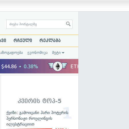
ავი
რჩეული
რეკლამა
საზოგადოება
ეკონომიკა
მეტი
კვირის ტოპ-5
ქვიზი: გამოიცანი ჰარი პოტერის
პერსონაჟი როულინგის
ილუსტრაციით