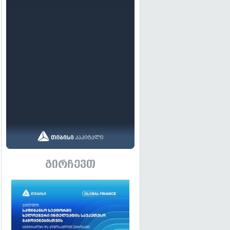
გირჩევთ