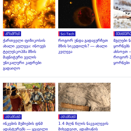
კოსმოსი
Sci-Tech
მეცნიერე
ქართველი ფიზიკოსის
როგორ უნდა გადავურჩეთ
მგლები 
ახალი კვლევა: ინოუეს
მზის სიკვდილს? — ახალი
ყორნებს
ტელესკოპმა მზის
კვლევა
ახსოვთ —
მაგნიტური ველის
როგორ 
უნიკალური კადრები
ყორნები
გადაიღო
ადამიანი
ადამიანი
ინკების მუმიების დნმ
1.4 მლნ წლის ნაკვალევის
ადასტურებს — ყვავილი
მიხედვით, ადამიანის