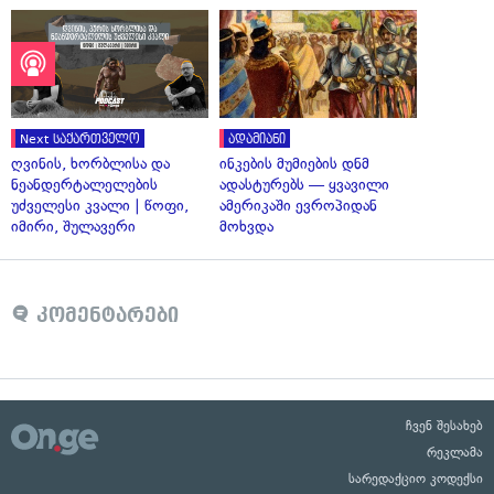
Next საქართველო
ადამიანი
ღვინის, ხორბლისა და
ინკების მუმიების დნმ
ნეანდერტალელების
ადასტურებს — ყვავილი
უძველესი კვალი | წოფი,
ამერიკაში ევროპიდან
იმირი, შულავერი
მოხვდა
კომენტარები
ჩვენ შესახებ
რეკლამა
სარედაქციო კოდექსი