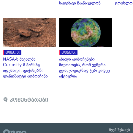
საღებავი ჩაანაცვლონ
ცოცხლო
კოსმოსი
კოსმოსი
NASA-ს მავალმა
ახალი აღმოჩენები
Curiosity-მ მარსზე
მიუთითებს, რომ ვენერა
იდუმალი, ფიჭისებრი
გეოლოგიურად ჯერ კიდევ
ლანდშაფტი აღმოაჩინა
აქტიურია
კომენტარები
ჩვენ შესახებ