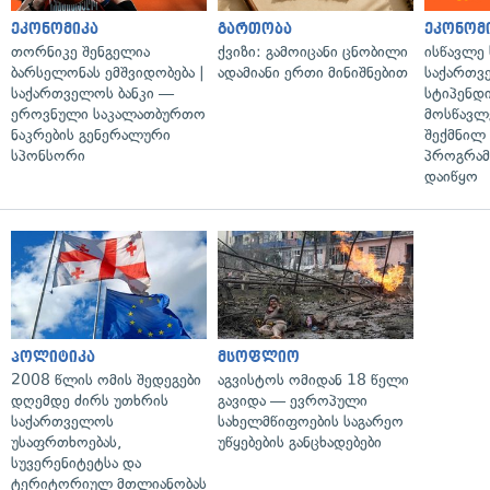
ეკონომიკა
გართობა
ეკონომ
თორნიკე შენგელია
ქვიზი: გამოიცანი ცნობილი
ისწავლე
ბარსელონას ემშვიდობება |
ადამიანი ერთი მინიშნებით
საქართვ
საქართველოს ბანკი —
სტიპენდ
ეროვნული საკალათბურთო
მოსწავლ
ნაკრების გენერალური
შექმნილ
სპონსორი
პროგრამ
დაიწყო
პოლიტიკა
მსოფლიო
2008 წლის ომის შედეგები
აგვისტოს ომიდან 18 წელი
დღემდე ძირს უთხრის
გავიდა — ევროპული
საქართველოს
სახელმწიფოების საგარეო
უსაფრთხოებას,
უწყებების განცხადებები
სუვერენიტეტსა და
ტერიტორიულ მთლიანობას