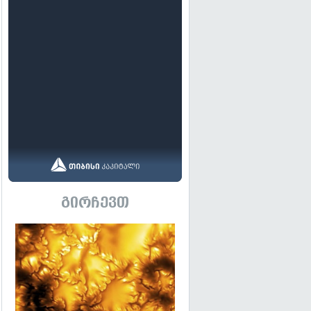
გირჩევთ
გადახედვა