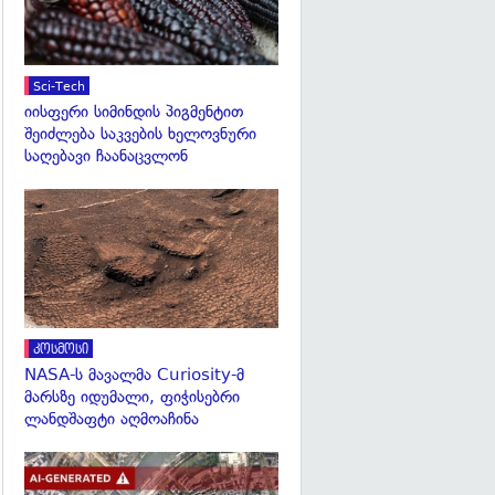
Sci-Tech
იისფერი სიმინდის პიგმენტით
შეიძლება საკვების ხელოვნური
საღებავი ჩაანაცვლონ
გადახედვა
კოსმოსი
NASA-ს მავალმა Curiosity-მ
მარსზე იდუმალი, ფიჭისებრი
ლანდშაფტი აღმოაჩინა
გადახედვა