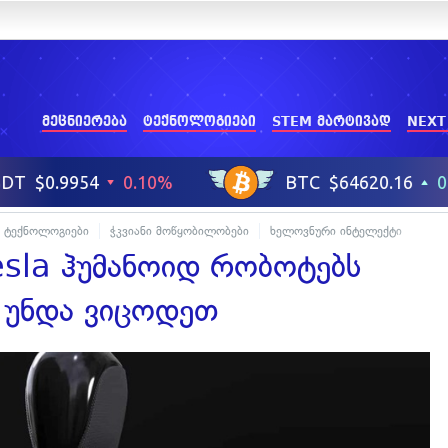
მეცნიერება
ტექნოლოგიები
STEM მარტივად
NEXT
ტექნოლოგიები
ჭკვიანი მოწყობილობები
ხელოვნური ინტელექტი
esla ჰუმანოიდ რობოტებს
 უნდა ვიცოდეთ