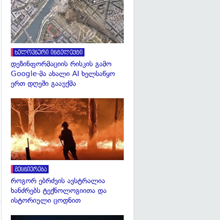
ხელოვნური ინტელექტი
დეზინფორმაციის რისკის გამო
Google-მა ახალი AI ხელსაწყო
ერთ დღეში გააუქმა
გადახედვა
მეცნიერება
როგორ ებრძვის ავსტრალია
ხანძრებს ტექნოლოგიითა და
ისტორიული ცოდნით