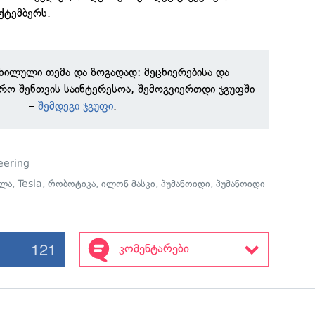
ქტემბერს.
ნხილული თემა და ზოგადად: მეცნიერებისა და
რო შენთვის საინტერესოა, შემოგვიერთდი ჯგუფში
–
შემდეგი ჯგუფი
.
eering
ლა
,
Tesla
,
რობოტიკა
,
ილონ მასკი
,
ჰუმანოიდი
,
ჰუმანოიდი
121
კომენტარები