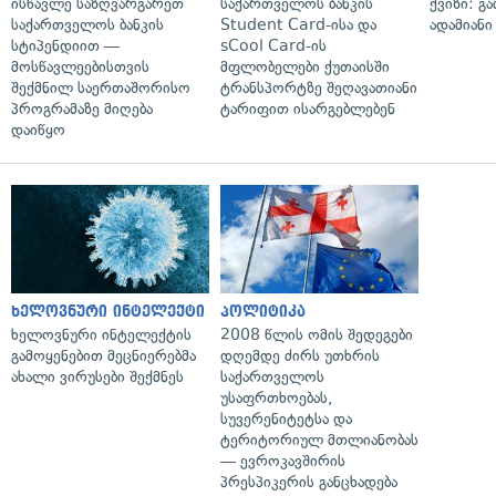
ისწავლე საზღვარგარეთ
საქართველოს ბანკის
ქვიზი: გ
საქართველოს ბანკის
Student Card-ისა და
ადამიანი
სტიპენდიით —
sCool Card-ის
მოსწავლეებისთვის
მფლობელები ქუთაისში
შექმნილ საერთაშორისო
ტრანსპორტზე შეღავათიანი
პროგრამაზე მიღება
ტარიფით ისარგებლებენ
დაიწყო
ხელოვნური ინტელექტი
პოლიტიკა
ხელოვნური ინტელექტის
2008 წლის ომის შედეგები
გამოყენებით მეცნიერებმა
დღემდე ძირს უთხრის
ახალი ვირუსები შექმნეს
საქართველოს
უსაფრთხოებას,
სუვერენიტეტსა და
ტერიტორიულ მთლიანობას
— ევროკავშირის
პრესპიკერის განცხადება