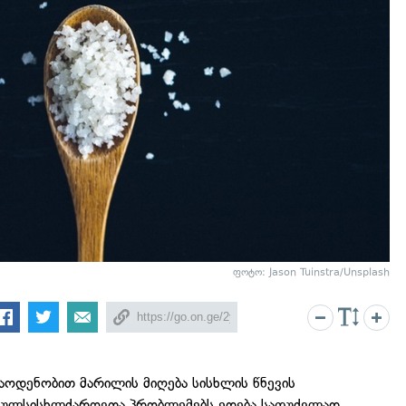
ფოტო: Jason Tuinstra/Unsplash
აოდენობით მარილის მიღება სისხლის წნევის
ც გულსისხლძარღვთა პრობლემებს ედება საფუძვლად.