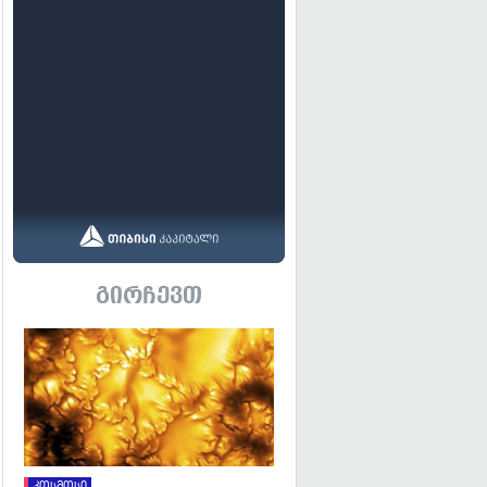
გირჩევთ
გადახედვა