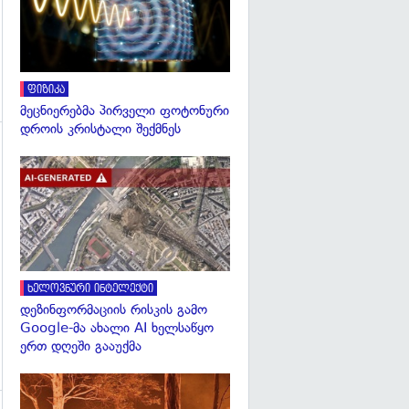
ფიზიკა
მეცნიერებმა პირველი ფოტონური
დროის კრისტალი შექმნეს
გადახედვა
გადახედვა
ხელოვნური ინტელექტი
დეზინფორმაციის რისკის გამო
Google-მა ახალი AI ხელსაწყო
ერთ დღეში გააუქმა
გადახედვა