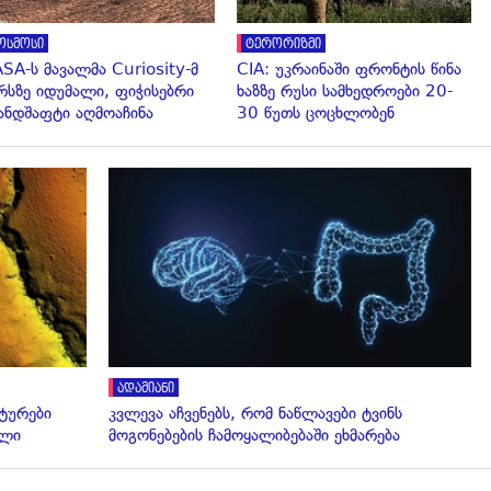
ოსმოსი
ტერორიზმი
SA-ს მავალმა Curiosity-მ
CIA: უკრაინაში ფრონტის წინა
რსზე იდუმალი, ფიჭისებრი
ხაზზე რუსი სამხედროები 20-
ნდშაფტი აღმოაჩინა
30 წუთს ცოცხლობენ
გადახედვა
ადამიანი
ტურები
კვლევა აჩვენებს, რომ ნაწლავები ტვინს
ალი
მოგონებების ჩამოყალიბებაში ეხმარება