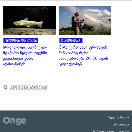
ფლორა და ფაუნა
ტერორიზმი
ჩრდილოეთ ამერიკულ
CIA: უკრაინაში ფრონტის
მტკნარი წყლის თევზში
წინა ხაზზე რუსი
გადამდები კიბო
სამხედროები 20-30 წუთს
აღმოაჩინეს
ცოცხლობენ
კომენტარები
ჩვენ შესახებ
რეკლამა
სარედაქციო კოდექსი