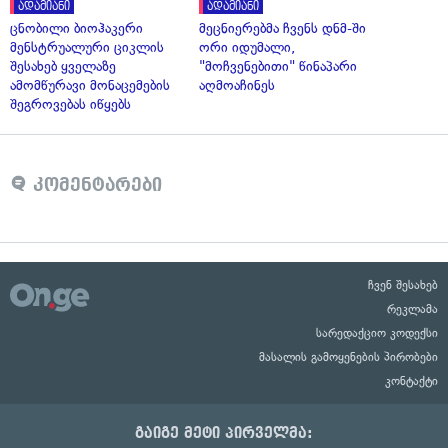
ადამიანი
ადამიანი
ცნობილი ბიოჰაკერი
მეცნიერებმა ჩვენს დნმ-ში
მენსტრუალური ციკლის
ორი იდუმალი,
შესახებ ყველაზე
"მოჩვენებითი" წინაპარი
ამომწურავი მონაცემების
აღმოაჩინეს
შეგროვებას იწყებს
კომენტარები
ჩვენ შესახებ
რეკლამა
სარედაქციო კოდექსი
მასალის გამოყენების პირობები
კონტაქტი
გაიგე მეტი პირველმა: