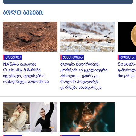
ბოლო ამბები:
კოსმოსი
მეცნიერება
კოსმოსი
NASA-ს მავალმა
მგლები ნადირობენ,
SpaceX-
Curiosity-მ მარსზე
ყორნებს კი ყველაფერი
გამოსულ
იდუმალი, ფიჭისებრი
ახსოვთ — გაირკვა,
მთვარეს 
ლანდშაფტი აღმოაჩინა
როგორ პოულობენ
ყორნები ნანადირევს