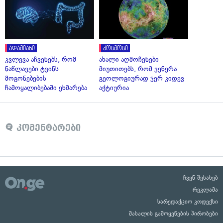
ადამიანი
კოსმოსი
კვლევა აჩვენებს, რომ
ახალი აღმოჩენები
ნაწლავები ტვინს
მიუთითებს, რომ ვენერა
მოგონებების
გეოლოგიურად ჯერ კიდევ
ჩამოყალიბებაში ეხმარება
აქტიურია
კომენტარები
ჩვენ შესახებ
რეკლამა
სარედაქციო კოდექსი
მასალის გამოყენების პირობები