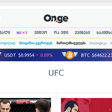
×
ნალი
NE
T
ვიდეო
ოპ-ედი
ქვიზები
საკითხ
ყოფილად
მთავარია გჯეროდეს
მართლმსაჯულება
პოლიტიკა
UFC
გადახედვა