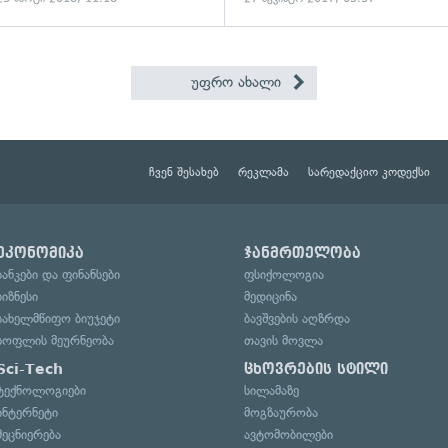
უფრო ახალი
ჩვენ შესახებ
რეკლამა
სარედაქციო კოდექსი
ეკონომიკა
ჯანმრთელობა
ბანკები და ფინანსები
ფსიქოლოგია
ბიზნესი
მედიცინა
სახელმწიფო ბიუჯეტი
ბავშვების აღზრდა
სოფლის მეურნეობა
თავის მოვლა
Sci-Tech
ცხოვრების სტილი
ტექნოლოგიები
სილამაზე
ინტერნეტი
მოგზაურობა
მეცნიერება
ავტომობილები