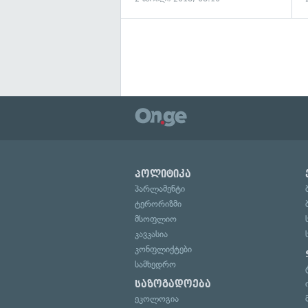
პოლიტიკა
პარლამენტი
ტერორიზმი
მსოფლიო
კავკასია
კონფლიქტები
სამხედრო
საზოგადოება
ეკოლოგია