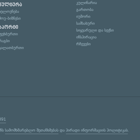
კულინარია
კულტურა
გართობა
ხელოვნება
იუმორი
შოუ-ბიზნესი
სამსახური
სპორტი
სიყვარული და სექსი
ფეხბურთი
ინსპირაცია
რაგბი
რჩევები
კალათბურთი
891
ენს
სამომხმარებლო შეთანხმებას
და
პირადი ინფორმაციის პოლიტიკას
.