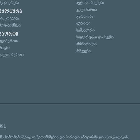
მეცნიერება
ავტომობილები
კულინარია
კულტურა
გართობა
ხელოვნება
იუმორი
შოუ-ბიზნესი
სამსახური
სპორტი
სიყვარული და სექსი
ფეხბურთი
ინსპირაცია
რაგბი
რჩევები
კალათბურთი
891
ენს
სამომხმარებლო შეთანხმებას
და
პირადი ინფორმაციის პოლიტიკას
.