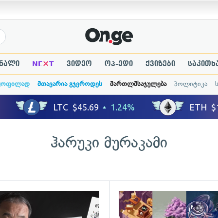
×
ნალი
NE
T
ვიდეო
ოპ-ედი
ქვიზები
საკითხ
ყოფილად
მთავარია გჯეროდეს
მართლმსაჯულება
პოლიტიკა
ჰარუკი მურაკამი
ადახედვა