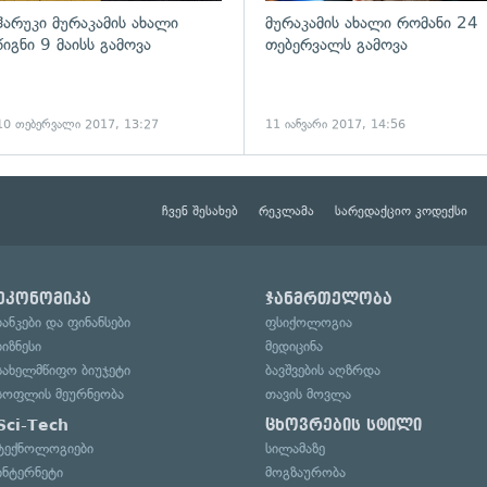
ჰარუკი მურაკამის ახალი
მურაკამის ახალი რომანი 24
წიგნი 9 მაისს გამოვა
თებერვალს გამოვა
10 თებერვალი 2017, 13:27
11 იანვარი 2017, 14:56
ჩვენ შესახებ
რეკლამა
სარედაქციო კოდექსი
ეკონომიკა
ჯანმრთელობა
ბანკები და ფინანსები
ფსიქოლოგია
ბიზნესი
მედიცინა
სახელმწიფო ბიუჯეტი
ბავშვების აღზრდა
სოფლის მეურნეობა
თავის მოვლა
Sci-Tech
ცხოვრების სტილი
ტექნოლოგიები
სილამაზე
ინტერნეტი
მოგზაურობა