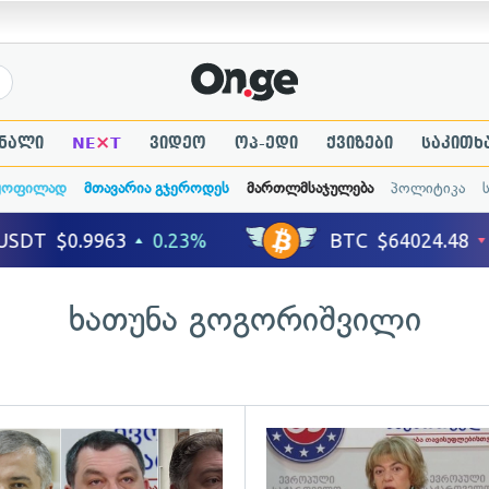
×
ნალი
NE
T
ვიდეო
ოპ-ედი
ქვიზები
საკითხ
ყოფილად
მთავარია გჯეროდეს
მართლმსაჯულება
პოლიტიკა
ხათუნა გოგორიშვილი
ადახედვა
გადახედვა