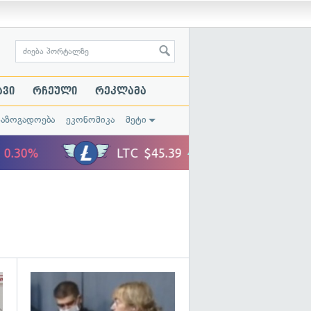
ავი
რჩეული
რეკლამა
საზოგადოება
ეკონომიკა
მეტი
გადახედვა
გადახედვა