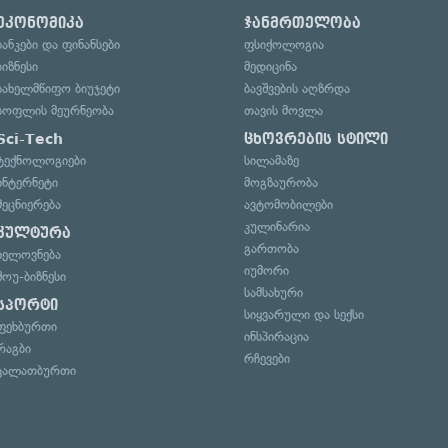
ეკონომიკა
ჯანმრთელობა
ბანკები და ფინანსები
ფსიქოლოგია
ბიზნესი
მედიცინა
სახელმწიფო ბიუჯეტი
ბავშვების აღზრდა
სოფლის მეურნეობა
თავის მოვლა
Sci-Tech
ცხოვრების სტილი
ტექნოლოგიები
სილამაზე
ინტერნეტი
მოგზაურობა
მეცნიერება
ავტომობილები
კულინარია
კულტურა
გართობა
ხელოვნება
იუმორი
შოუ-ბიზნესი
სამსახური
სპორტი
სიყვარული და სექსი
ფეხბურთი
ინსპირაცია
რაგბი
რჩევები
კალათბურთი