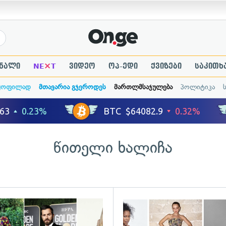
×
ნალი
NE
T
ვიდეო
ოპ-ედი
ქვიზები
საკითხ
ყოფილად
მთავარია გჯეროდეს
მართლმსაჯულება
პოლიტიკა
წითელი ხალიჩა