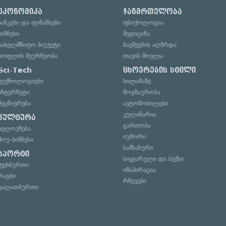
ეკონომიკა
ჯანმრთელობა
ბანკები და ფინანსები
ფსიქოლოგია
ბიზნესი
მედიცინა
სახელმწიფო ბიუჯეტი
ბავშვების აღზრდა
სოფლის მეურნეობა
თავის მოვლა
Sci-Tech
ცხოვრების სტილი
ტექნოლოგიები
სილამაზე
ინტერნეტი
მოგზაურობა
მეცნიერება
ავტომობილები
კულინარია
კულტურა
გართობა
ხელოვნება
იუმორი
შოუ-ბიზნესი
სამსახური
სპორტი
სიყვარული და სექსი
ფეხბურთი
ინსპირაცია
რაგბი
რჩევები
კალათბურთი