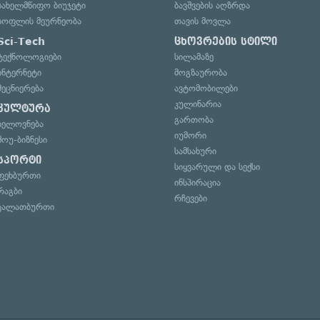
სახელმწიფო ბიუჯეტი
ბავშვების აღზრდა
სოფლის მეურნეობა
თავის მოვლა
Sci-Tech
ცხოვრების სტილი
ტექნოლოგიები
სილამაზე
ინტერნეტი
მოგზაურობა
მეცნიერება
ავტომობილები
კულინარია
კულტურა
გართობა
ხელოვნება
იუმორი
შოუ-ბიზნესი
სამსახური
სპორტი
სიყვარული და სექსი
ფეხბურთი
ინსპირაცია
რაგბი
რჩევები
კალათბურთი