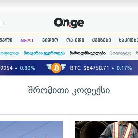
×
ნალი
NE
T
ვიდეო
ოპ-ედი
ქვიზები
საკითხ
ყოფილად
მთავარია გჯეროდეს
მართლმსაჯულება
პოლიტიკა
შრომითი კოდექსი
ადახედვა
გადახედვა