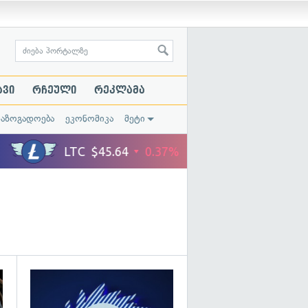
ავი
რჩეული
რეკლამა
საზოგადოება
ეკონომიკა
მეტი
გადახედვა
გადახედვა