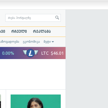
ავი
რჩეული
რეკლამა
საზოგადოება
ეკონომიკა
მეტი
გადახედვა
გადახედვა