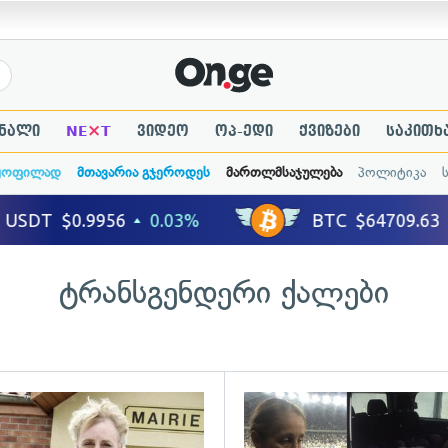
×
ნალი
NE
T
ვიდეო
ოპ-ედი
ქვიზები
საკითხ
ყოფილად
მთავარია გჯეროდეს
მართლმსაჯულება
პოლიტიკა
ტრანსგენდერი ქალები
ადახედვა
გადახედვა