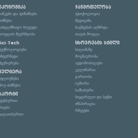
ეკონომიკა
ჯანმრთელობა
ბანკები და ფინანსები
ფსიქოლოგია
ბიზნესი
მედიცინა
სახელმწიფო ბიუჯეტი
ბავშვების აღზრდა
სოფლის მეურნეობა
თავის მოვლა
Sci-Tech
ცხოვრების სტილი
ტექნოლოგიები
სილამაზე
ინტერნეტი
მოგზაურობა
მეცნიერება
ავტომობილები
კულინარია
კულტურა
გართობა
ხელოვნება
იუმორი
შოუ-ბიზნესი
სამსახური
სპორტი
სიყვარული და სექსი
ფეხბურთი
ინსპირაცია
რაგბი
რჩევები
კალათბურთი