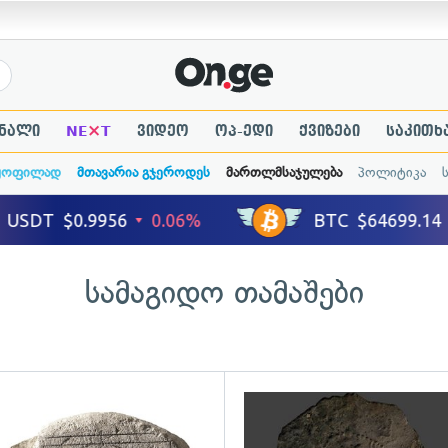
×
ნალი
NE
T
ვიდეო
ოპ-ედი
ქვიზები
საკითხ
ყოფილად
მთავარია გჯეროდეს
მართლმსაჯულება
პოლიტიკა
სამაგიდო თამაშები
გადახედვა