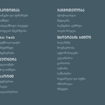
ეკონომიკა
ჯანმრთელობა
ბანკები და ფინანსები
ფსიქოლოგია
ბიზნესი
მედიცინა
სახელმწიფო ბიუჯეტი
ბავშვების აღზრდა
სოფლის მეურნეობა
თავის მოვლა
Sci-Tech
ცხოვრების სტილი
ტექნოლოგიები
სილამაზე
ინტერნეტი
მოგზაურობა
მეცნიერება
ავტომობილები
კულინარია
კულტურა
გართობა
ხელოვნება
იუმორი
შოუ-ბიზნესი
სამსახური
სპორტი
სიყვარული და სექსი
ფეხბურთი
ინსპირაცია
რაგბი
რჩევები
კალათბურთი