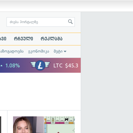
ავი
რჩეული
რეკლამა
საზოგადოება
ეკონომიკა
მეტი
გადახედვა
გადახედვა