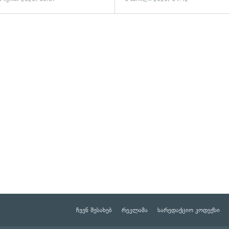
ადახედვა
ჩვენ შესახებ
რეკლამა
სარედაქციო კოდექსი