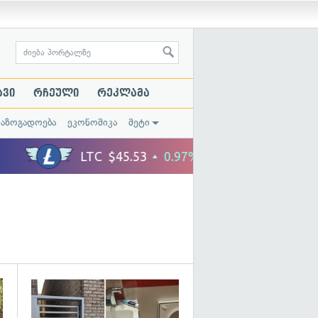
ავი
რჩეული
რეკლამა
საზოგადოება
ეკონომიკა
მეტი