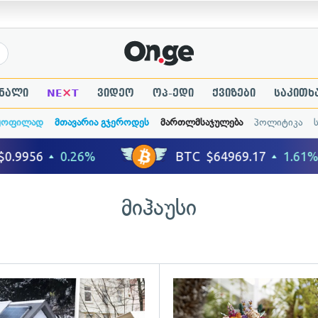
×
ნალი
NE
T
ვიდეო
ოპ-ედი
ქვიზები
საკითხ
ყოფილად
მთავარია გჯეროდეს
მართლმსაჯულება
პოლიტიკა
მიჰაუსი