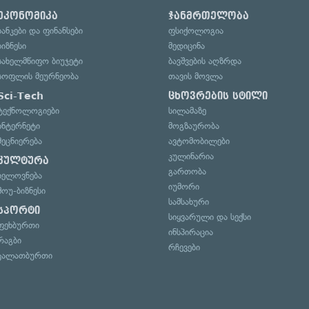
ეკონომიკა
ჯანმრთელობა
ბანკები და ფინანსები
ფსიქოლოგია
ბიზნესი
მედიცინა
სახელმწიფო ბიუჯეტი
ბავშვების აღზრდა
სოფლის მეურნეობა
თავის მოვლა
Sci-Tech
ცხოვრების სტილი
ტექნოლოგიები
სილამაზე
ინტერნეტი
მოგზაურობა
მეცნიერება
ავტომობილები
კულინარია
კულტურა
გართობა
ხელოვნება
იუმორი
შოუ-ბიზნესი
სამსახური
სპორტი
სიყვარული და სექსი
ფეხბურთი
ინსპირაცია
რაგბი
რჩევები
კალათბურთი