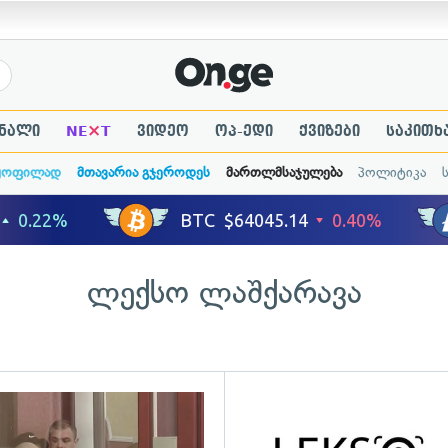
×
ნალი
NE
T
ვიდეო
ოპ-ედი
ქვიზები
საკითხ
ყოფილად
მთავარია გჯეროდეს
მართლმსაჯულება
პოლიტიკა
ლექსო ლაშქარავა
ადახედვა
გადახედვა