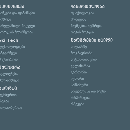
ეკონომიკა
ჯანმრთელობა
ბანკები და ფინანსები
ფსიქოლოგია
ბიზნესი
მედიცინა
სახელმწიფო ბიუჯეტი
ბავშვების აღზრდა
სოფლის მეურნეობა
თავის მოვლა
Sci-Tech
ცხოვრების სტილი
ტექნოლოგიები
სილამაზე
ინტერნეტი
მოგზაურობა
მეცნიერება
ავტომობილები
კულინარია
კულტურა
გართობა
ხელოვნება
იუმორი
შოუ-ბიზნესი
სამსახური
სპორტი
სიყვარული და სექსი
ფეხბურთი
ინსპირაცია
რაგბი
რჩევები
კალათბურთი