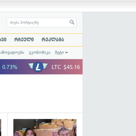
ავი
რჩეული
რეკლამა
საზოგადოება
ეკონომიკა
მეტი
გადახედვა
გადახედვა