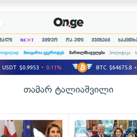
×
ნალი
NE
T
ვიდეო
ოპ-ედი
ქვიზები
საკითხ
ყოფილად
მთავარია გჯეროდეს
მართლმსაჯულება
პოლიტიკა
თამარ ტალიაშვილი
ადახედვა
გადახედვა