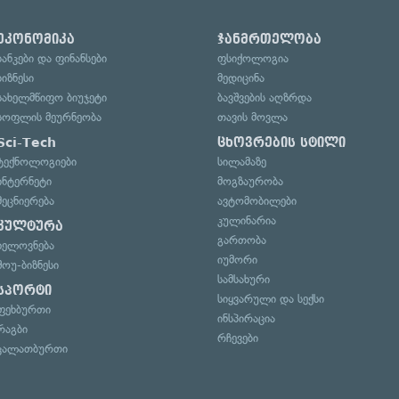
ეკონომიკა
ჯანმრთელობა
ბანკები და ფინანსები
ფსიქოლოგია
ბიზნესი
მედიცინა
სახელმწიფო ბიუჯეტი
ბავშვების აღზრდა
სოფლის მეურნეობა
თავის მოვლა
Sci-Tech
ცხოვრების სტილი
ტექნოლოგიები
სილამაზე
ინტერნეტი
მოგზაურობა
მეცნიერება
ავტომობილები
კულინარია
კულტურა
გართობა
ხელოვნება
იუმორი
შოუ-ბიზნესი
სამსახური
სპორტი
სიყვარული და სექსი
ფეხბურთი
ინსპირაცია
რაგბი
რჩევები
კალათბურთი