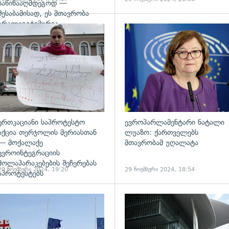
საწინააღმდეგოდ —
შესაბამისად, ეს მთავრობა
არალეგიტიმურია
ადახედვა
გადახედვა
ერთკაციანი საპროტესტო
ევროპარლამენტარი ნატალი
აქცია თერჯოლის მერიასთან
ლუაზო: ქართველებს
— მოქალაქე
მთავრობამ უღალატა
ევროინტეგრაციის
მოლაპარაკებების შეჩერებას
29 ნოემბერი 2024, 19:20
29 ნოემბერი 2024, 18:54
აპროტესტებს
ადახედვა
გადახედვა