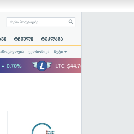
ავი
რჩეული
რეკლამა
საზოგადოება
ეკონომიკა
მეტი
გადახედვა
გადახედვა