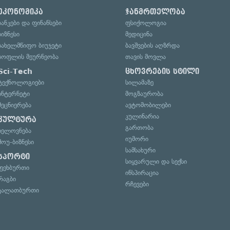
ეკონომიკა
ჯანმრთელობა
ბანკები და ფინანსები
ფსიქოლოგია
ბიზნესი
მედიცინა
სახელმწიფო ბიუჯეტი
ბავშვების აღზრდა
სოფლის მეურნეობა
თავის მოვლა
Sci-Tech
ცხოვრების სტილი
ტექნოლოგიები
სილამაზე
ინტერნეტი
მოგზაურობა
მეცნიერება
ავტომობილები
კულინარია
კულტურა
გართობა
ხელოვნება
იუმორი
შოუ-ბიზნესი
სამსახური
სპორტი
სიყვარული და სექსი
ფეხბურთი
ინსპირაცია
რაგბი
რჩევები
კალათბურთი