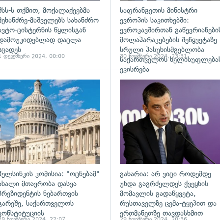
შსს-ს თქმით, მოქალაქეებმა
საფრანგეთის მინისტრი
მეხანძრე-მაშველებს სახანძრო
ევროპის საკითხებში:
ავტო-ცისტერნის წყლისგან
ევროკავშირთან გაწევრიანები
დამოუკიდებლად დაცლა
მოლაპარაკებების შეწყვეტაზე
სცადეს
სრული პასუხისმგებლობა
1 დეკემბერი 2024, 00:00
30 ნოემბერი 2024, 23:31
საქართველოს ხელისუფლება
ეკისრება
ადახედვა
გადახედვა
ჰელსინკის კომისია: "ოცნებამ"
გახარია: არ ვიცი როდემდე
ახალი მთავრობა დასვა
უნდა გაგრძელდეს ქვეყნის
პრეზიდენტის ნებართვის
მომავლის გადაწყვეტა,
გარეშე, საქართველოს
რუსთაველზე ცემა-ტყეპით და
კონსტიტუციის
ერთმანეთზე თავდასხმით
29 ნოემბერი 2024, 22:07
29 ნოემბერი 2024, 20:36