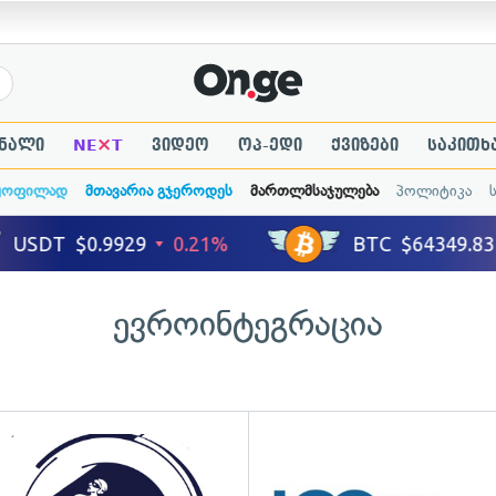
×
ნალი
NE
T
ვიდეო
ოპ-ედი
ქვიზები
საკითხ
ყოფილად
მთავარია გჯეროდეს
მართლმსაჯულება
პოლიტიკა
ევროინტეგრაცია
ადახედვა
გადახედვა